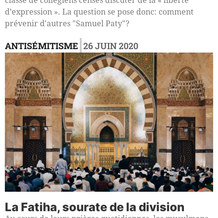
classe de collégiens censés discuter de la « liberté
d’expression ». La question se pose donc: comment
prévenir d'autres "Samuel Paty"?
|
ANTISÉMITISME
26 JUIN 2020
La Fatiha, sourate de la division