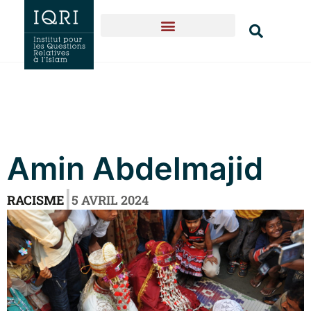
Naissance & expansion
Textes fondateurs
Qui sommes-nous?
Amin Abdelmajid
|
RACISME
5 AVRIL 2024