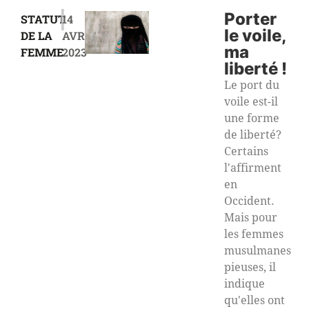
|
Porter
STATUT
14
le voile,
DE LA
AVRIL
ma
FEMME
2023
liberté !
Le port du
voile est-il
une forme
de liberté?
Certains
l'affirment
en
Occident.
Mais pour
les femmes
musulmanes
pieuses, il
indique
qu'elles ont