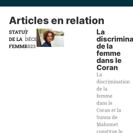
Articles en relation
|
La
STATUT
7
discrimina
DE LA
DÉCEMBRE
de la
FEMME
2023
femme
dans le
Coran
La
discrimination
de la
femme
dans le
Coran et la
Sunna de
Mahomet
constitue le