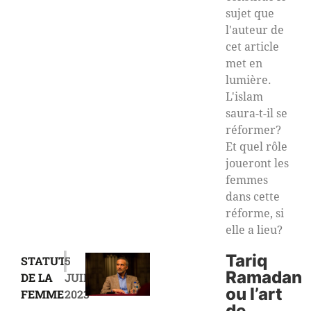
sujet que
l'auteur de
cet article
met en
lumière.
L'islam
saura-t-il se
réformer?
Et quel rôle
joueront les
femmes
dans cette
réforme, si
elle a lieu?
|
Tariq
STATUT
5
Ramadan
DE LA
JUIN
ou l’art
FEMME
2023
de