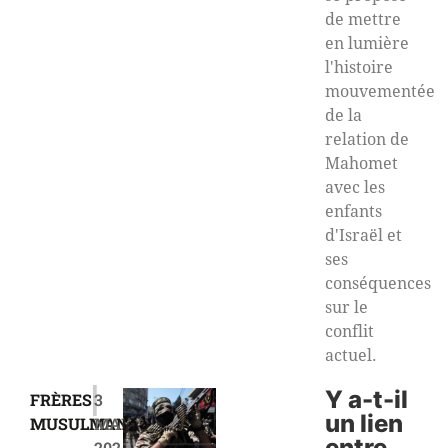
de mettre
en lumière
l'histoire
mouvementée
de la
relation de
Mahomet
avec les
enfants
d'Israël et
ses
conséquences
sur le
conflit
actuel.
|
Y a-t-il
FRÈRES
3
un lien
MUSULMANS
MAI
entre
2024