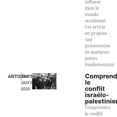
influent
dans le
monde
occidental.
Cet article
en propose
une
présentation
en quelques
points
fondamentaux.
|
Comprend
ANTISÉMITISME
31
le
JANVIER
conflit
2025
israélo-
palestinie
Comprendre
le conflit