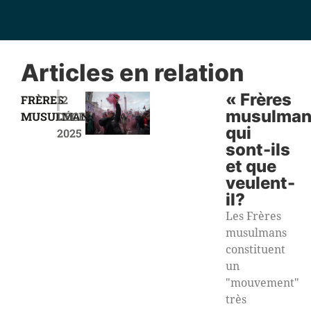
Articles en relation
|
« Frères
FRÈRES
12
musulman
MUSULMANS
DÉCEMBRE
qui
2025
sont-ils
et que
veulent-
il?
Les Frères
musulmans
constituent
un
"mouvement"
très