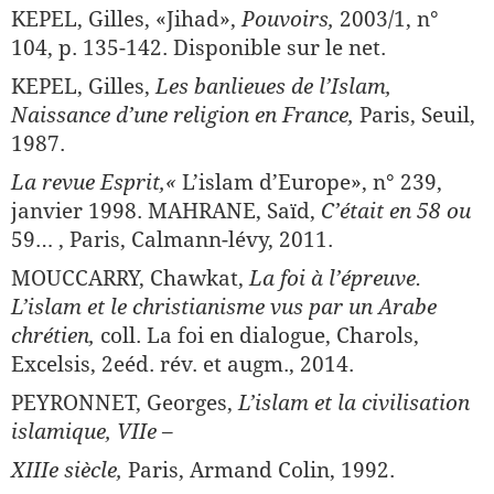
KEPEL, Gilles, «Jihad»,
Pouvoirs,
2003/1, n°
104, p. 135-142. Dispo­nible sur le net.
KEPEL, Gilles,
Les banlieues de l’Islam,
Naissance d’une religion en France,
Paris, Seuil,
1987.
La revue Esprit,«
L’islam d’Europe», n° 239,
janvier 1998. MAHRANE, Saïd,
C’était en 58 ou
59… , Paris, Calmann-lévy, 2011.
MOUCCARRY, Chawkat,
La foi à l’épreuve.
L’
islam et le christianisme vus par un Arabe
chrétien,
coll. La foi en dialogue, Charols,
Excelsis, 2eéd. rév. et augm., 2014.
PEYRONNET, Georges,
L’
islam et la civilisation
islamique, VII
e
–
XIIIe siècle,
Paris, Armand Colin, 1992.