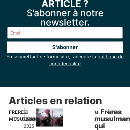
ARTICLE ?
S’abonner à notre
newsletter.
S'abonner
En soumettant ce formulaire, j’accepte la
politique de
Alternative:
confidentialité
Articles en relation
|
« Frères
FRÈRES
12
musulman
MUSULMANS
DÉCEMBRE
qui
2025