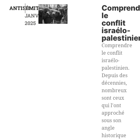
|
Comprend
ANTISÉMITISME
31
le
JANVIER
conflit
2025
israélo-
palestinie
Comprendre
le conflit
israélo-
palestinien.
Depuis des
décennies,
nombreux
sont ceux
qui l'ont
approché
sous son
angle
historique