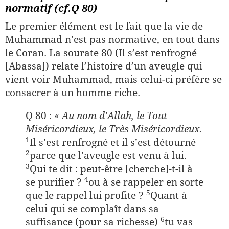
normatif (cf.
Q 80)
Le premier élément est le fait que la vie de
Muhammad n’est pas normative, en tout dans
le Coran. La sourate 80 (Il s’est renfrogné
[Abassa]) relate l’histoire d’un aveugle qui
vient voir Muhammad, mais celui-ci préfère se
consacrer à un homme riche.
Q 80 : «
Au nom d’Allah, le Tout
Miséricordieux, le Très Miséricordieux.
1
Il s’est renfrogné et il s’est détourné
2
parce que l’aveugle est venu à lui.
3
Qui te dit : peut-être [cherche]-t-il à
4
se purifier ?
ou à se rappeler en sorte
5
que le rappel lui profite ?
Quant à
celui qui se complaît dans sa
6
suffisance (pour sa richesse)
tu vas