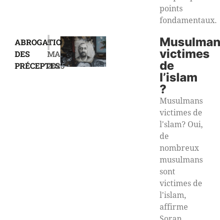
points
fondamentaux.
|
Musulman
ABROGATION
5
victimes
DES
MARS
de
PRÉCEPTES
2025
l’islam
?
Musulmans
victimes de
l'slam? Oui,
de
nombreux
musulmans
sont
victimes de
l'islam,
affirme
Soran