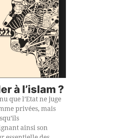
r à l’islam ?
enu que l’Etat ne juge
omme privées, mais
qu’ils
ignant ainsi son
r essentielle des