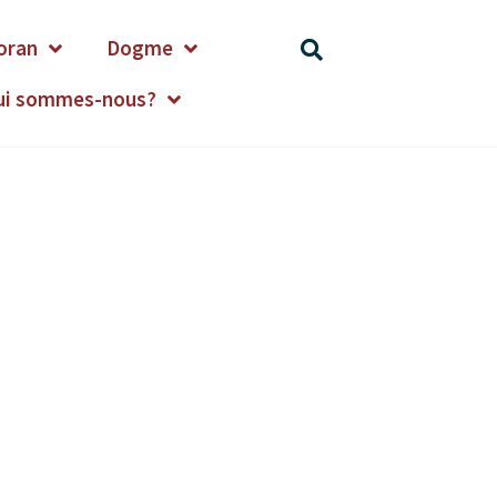
oran
Dogme
ui sommes-nous?