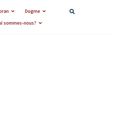
oran
Dogme
ui sommes-nous?