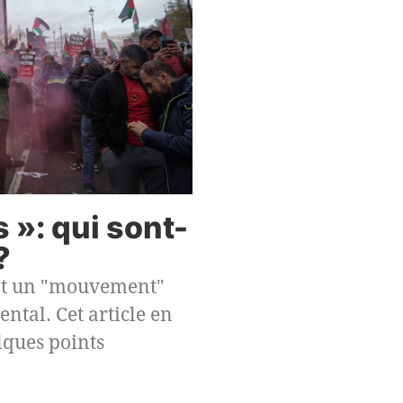
»: qui sont-
?
nt un "mouvement"
ntal. Cet article en
lques points