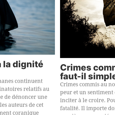
 la dignité
Crimes comm
faut-il simpl
lmanes continuent
Crimes commis au nom 
natoires relatifs au
peur et un sentiment
que de dénoncer une
inciter à le croire. P
les auteurs de cet
fatalité. Il importe 
ument coranique