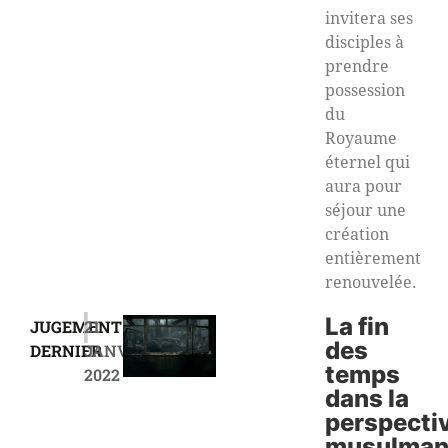
invitera ses
disciples à
prendre
possession
du
Royaume
éternel qui
aura pour
séjour une
création
entièrement
renouvelée.
|
La fin
JUGEMENT
21
des
DERNIER
JANVIER
temps
2022
dans la
perspecti
musulman