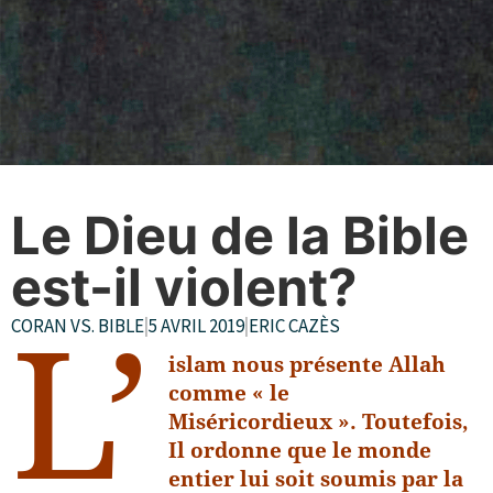
Le Dieu de la Bible
est-il violent?
CORAN VS. BIBLE
|
5 AVRIL 2019
|
ERIC CAZÈS
L’
islam nous présente Allah
comme « le
Miséricordieux ». Toutefois,
Il ordonne que le monde
entier lui soit soumis par la