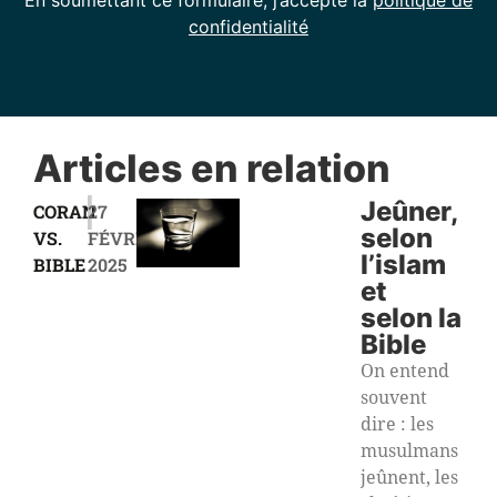
En soumettant ce formulaire, j’accepte la
politique de
confidentialité
Articles en relation
|
Jeûner,
CORAN
27
selon
VS.
FÉVRIER
l’islam
BIBLE
2025
et
selon la
Bible
On entend
souvent
dire : les
musulmans
jeûnent, les