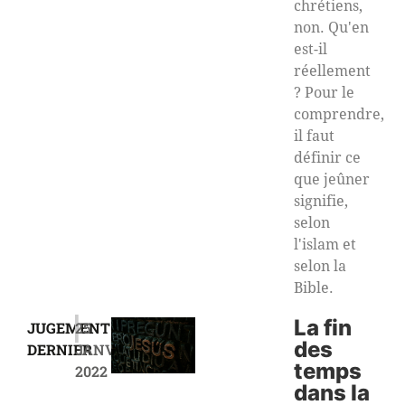
chrétiens,
non. Qu'en
est-il
réellement
? Pour le
comprendre,
il faut
définir ce
que jeûner
signifie,
selon
l'islam et
selon la
Bible.
|
La fin
JUGEMENT
25
des
DERNIER
JANVIER
temps
2022
dans la