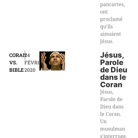
pancartes,
ont
proclamé
qu’ils
aimaient
Jésus.
|
Jésus,
CORAN
24
Parole
VS.
FÉVRIER
de Dieu
BIBLE
2020
dans le
Coran
Jésus,
Parole de
Dieu dans
le Coran.
Un
musulman
s'interroge.