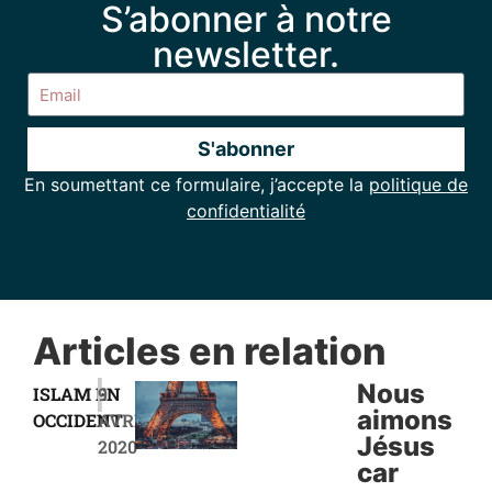
S’abonner à notre
newsletter.
S'abonner
En soumettant ce formulaire, j’accepte la
politique de
Alternative:
confidentialité
Articles en relation
|
Nous
ISLAM EN
9
aimons
OCCIDENT
AVRIL
Jésus
2020
car