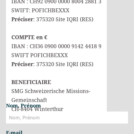
IBAN : CH92 0900 0000 8004 2881 3
SWIFT: POFICHBEXXX
Préciser
: 375320 Site IQRI (RES)
COMPTE en €
IBAN : CH36 0900 0000 9142 4418 9
SWIFT POFICHBEXXX
Préciser
: 375320 Site IQRI (RES)
BENEFICIAIRE
SMG Schweizerische Missions-
Gemeinschaft
Nom, Prénom
CH-8404 Winterthur
E-mail