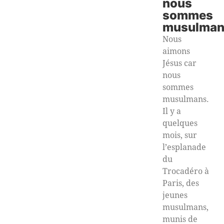
nous
sommes
musulman
Nous
aimons
Jésus car
nous
sommes
musulmans.
Il y a
quelques
mois, sur
l’esplanade
du
Trocadéro à
Paris, des
jeunes
musulmans,
munis de