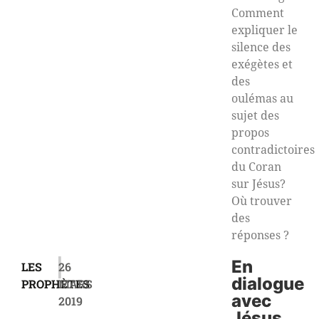
Comment
expliquer le
silence des
exégètes et
des
oulémas au
sujet des
propos
contradictoires
du Coran
sur Jésus?
Où trouver
des
réponses ?
|
En
LES
26
dialogue
PROPHÈTES
MARS
avec
2019
Jésus