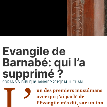
Evangile de
Barnabé: qui l’a
supprimé ?
CORAN VS. BIBLE
|
18 JANVIER 2019
|
E.M. HICHAM
L’
un des premiers musulmans
avec qui j’ai parlé de
l’Evangile m’a dit, sur un ton