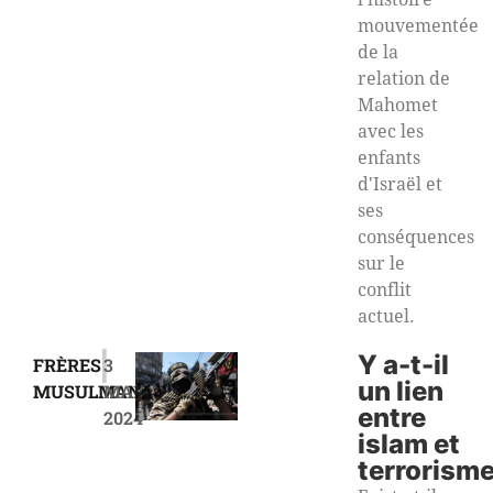
mouvementée
de la
relation de
Mahomet
avec les
enfants
d'Israël et
ses
conséquences
sur le
conflit
actuel.
|
Y a-t-il
FRÈRES
3
un lien
MUSULMANS
MAI
entre
2024
islam et
terrorism