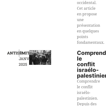
occidental.
Cet article
en propose
une
présentation
en quelques
points
fondamentaux.
|
Comprend
ANTISÉMITISME
31
le
JANVIER
conflit
2025
israélo-
palestinie
Comprendre
le conflit
israélo-
palestinien.
Depuis des