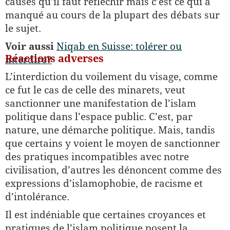
causes qu’il faut réfléchir mais c’est ce qui a
manqué au cours de la plupart des débats sur
le sujet.
Voir aussi
Niqab en Suisse: tolérer ou
Réactions adverses
interdire?
L’interdiction du voilement du visage, comme
ce fut le cas de celle des minarets, veut
sanctionner une manifestation de l’islam
politique dans l’espace public. C’est, par
nature, une démarche politique. Mais, tandis
que certains y voient le moyen de sanctionner
des pratiques incompatibles avec notre
civilisation, d’autres les dénoncent comme des
expressions d’islamophobie, de racisme et
d’intolérance.
Il est indéniable que certaines croyances et
pratiques de l’islam politique posent la