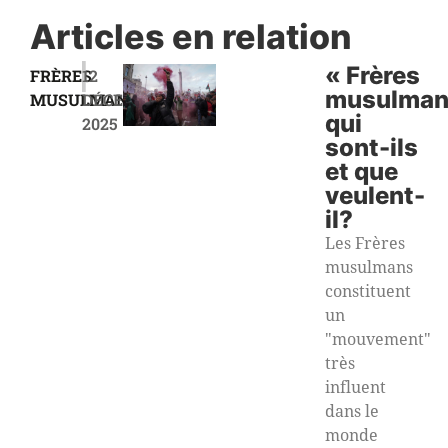
Articles en relation
|
« Frères
FRÈRES
12
musulman
MUSULMANS
DÉCEMBRE
qui
2025
sont-ils
et que
veulent-
il?
Les Frères
musulmans
constituent
un
"mouvement"
très
influent
dans le
monde