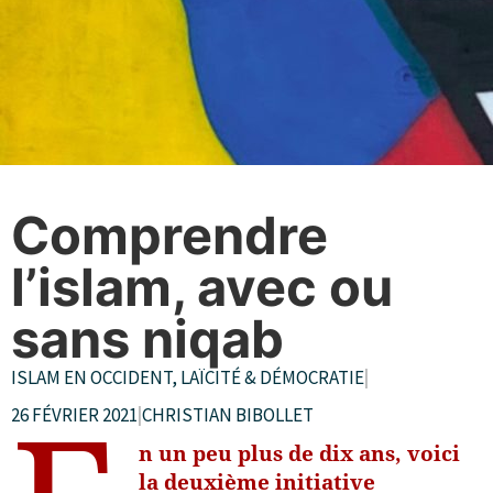
Comprendre
l’islam, avec ou
sans niqab
ISLAM EN OCCIDENT
,
LAÏCITÉ & DÉMOCRATIE
|
26 FÉVRIER 2021
|
CHRISTIAN BIBOLLET
n un peu plus de dix ans, voici
la deuxième initiative