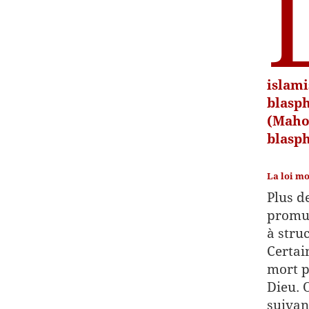
islami
blasph
(Mahom
blasp
La loi m
Plus d
promul
à struc
Certai
mort p
Dieu. 
suivant