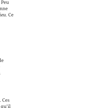
 Peu
enne
ieu
. Ce
s
de
e
n
. Ces
qu’il