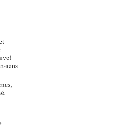
et
r
rave!
on-sens
mes,
é.
e