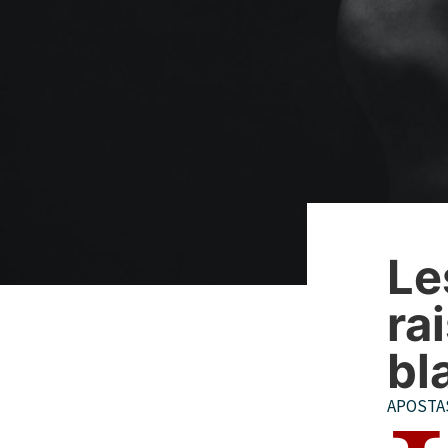
Le
ra
bl
APOSTA