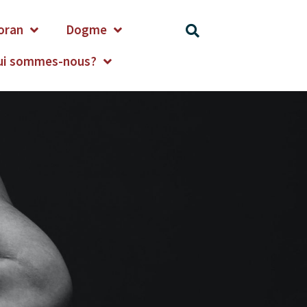
oran
Dogme
ui sommes-nous?