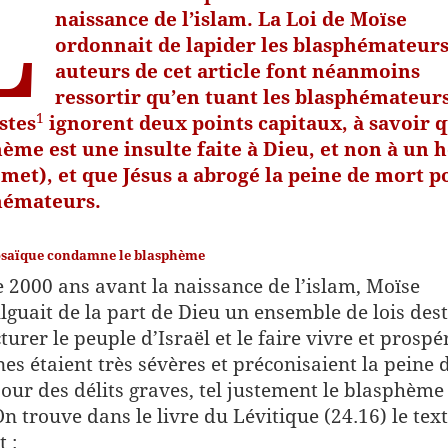
L
naissance de l’islam. La Loi de Moïse
ordonnait de lapider les blasphémateurs
auteurs de cet article font néanmoins
ressortir qu’en tuant les blasphémateurs
​1​
stes
ignorent deux points capitaux, à savoir q
ème est une insulte faite à Dieu, et non à u
et), et que Jésus a abrogé la peine de mort p
hémateurs.
osaïque condamne le blasphème
e 2000 ans avant la naissance de l’islam, Moïse
guait de la part de Dieu un ensemble de lois des
turer le peuple d’Israël et le faire vivre et prospé
nes étaient très sévères et préconisaient la peine 
our des délits graves, tel justement le blasphème
On trouve dans le livre du Lévitique (24.16) le tex
 :