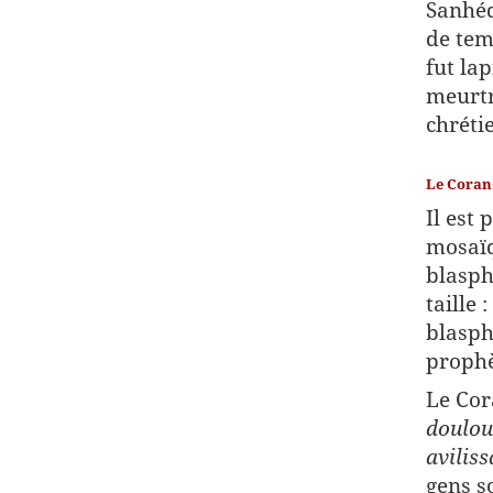
Sanhéd
de tem
fut la
meurtr
chréti
Le Coran
Il est 
mosaïq
blasph
taille
blasph
prophè
Le Co
doulou
aviliss
gens s