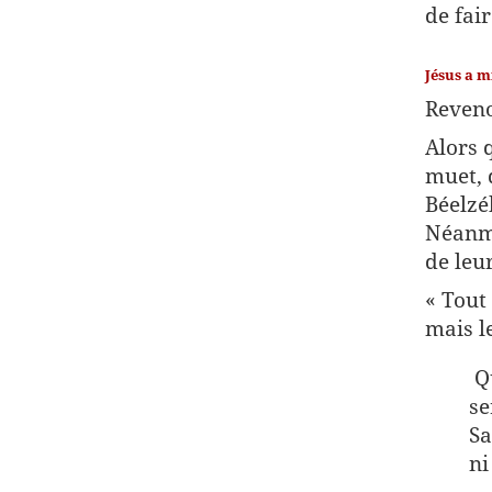
de fai
Jésus a m
Reveno
Alors 
muet, 
Béelzé
Néanmo
de leur
« Tout
mais l
Qu
se
Sa
ni