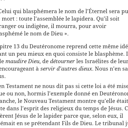
Celui qui blasphémera le nom de l’Éternel sera p
 mort : toute l’assemblée le lapidera. Qu’il soit
ranger ou indigène, il mourra, pour avoir
asphémé le nom de Dieu ».
pitre 13 du Deutéronome reprend cette même idé
ant un peu mieux en quoi consiste le blasphème. I
de
maudire Dieu
, de
détourner
les Israélites de leu
 encourageant à
servir d’autres dieux
. Nous n’en s
us.
en Testament ne nous dit pas si cette loi a été mis
ue ou non, hormis l’exemple donné en Deutérono
anche, le Nouveau Testament montre qu’elle était
te dans l’esprit des religieux du temps de Jésus. 
rent Jésus de le lapider parce que, selon eux, il
émait en se prétendant Fils de Dieu. Le tribunal ju