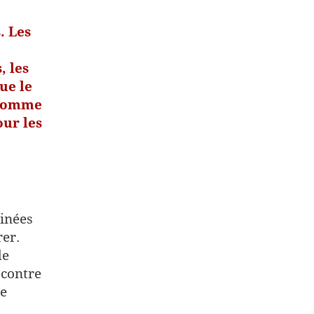
. Les
, les
ue le
n homme
our les
tinées
rer.
de
 contre
te