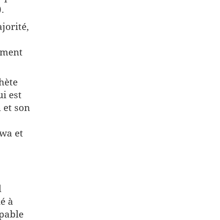
.
jorité,
timent
hète
i est
 et son
wa et
l
é à
pable