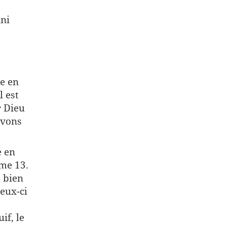
uni
e en
l est
r Dieu
avons
e en
me 13.
 bien
Ceux-ci
if, le