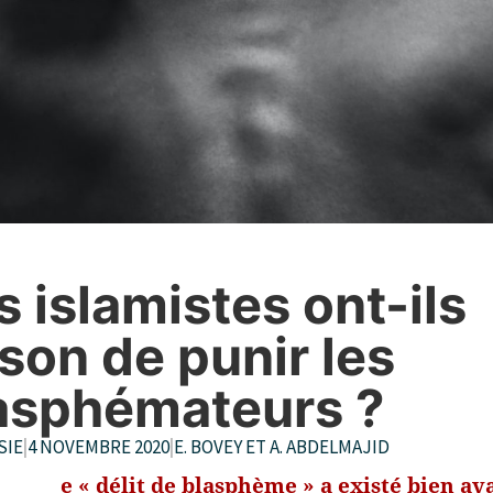
s islamistes ont-ils
ison de punir les
asphémateurs ?
SIE
|
4 NOVEMBRE 2020
|
E. BOVEY ET A. ABDELMAJID
e « délit de blasphème » a existé bien av