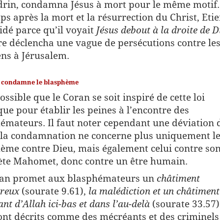
rin, condamna Jésus à mort pour le même motif.
ps après la mort et la résurrection du Christ, Eti
pidé parce qu’il voyait
Jésus debout à la droite de D
e déclencha une vague de persécutions contre le
ens à Jérusalem.
 condamne le blasphème
possible que le Coran se soit inspiré de cette loi
ue pour établir les peines à l’encontre des
émateurs. Il faut noter cependant une déviation 
 : la condamnation ne concerne plus uniquement l
ème contre Dieu, mais également celui contre so
te Mahomet, donc contre un être humain.
ran promet aux blasphémateurs un
châtiment
reux
(sourate 9.61),
la malédiction et un châtiment
ant d’Allah ici-bas et dans l’au-delà
(sourate 33.57)
ont décrits comme des mécréants et des criminels 