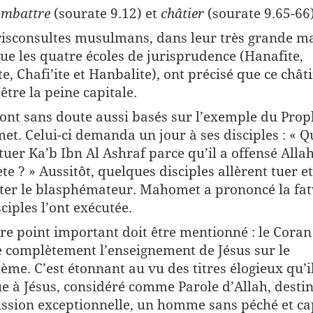
ombattre
(sourate 9.12) et
châtier
(sourate 9.65-66)
risconsultes musulmans, dans leur très grande ma
que les quatre écoles de jurisprudence (Hanafite,
te, Chafi’ite et Hanbalite), ont précisé que ce châ
être la peine capitale.
 sont sans doute aussi basés sur l’exemple du Prop
t. Celui-ci demanda un jour à ses disciples : « Qu
 tuer Ka’b Ibn Al Ashraf parce qu’il a offensé Allah
te ? » Aussitôt, quelques disciples allèrent tuer et
ter le blasphémateur. Mahomet a prononcé la fat
ciples l’ont exécutée.
re point important doit être mentionné : le Coran
e complètement l’enseignement de Jésus sur le
ème. C’est étonnant au vu des titres élogieux qu’i
ue à Jésus, considéré comme Parole d’Allah, destin
ssion exceptionnelle, un homme sans péché et ca