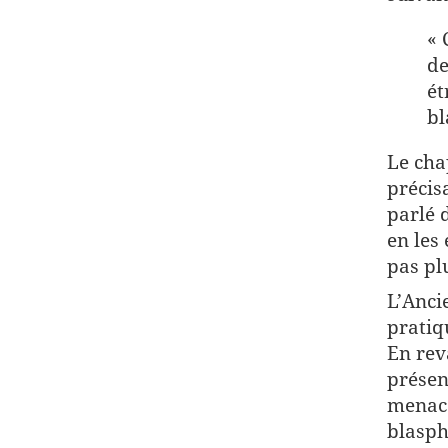
« 
de
ét
bl
Le cha
précis
parlé 
en les
pas pl
L’Anci
pratiq
En rev
présen
menacè
blasph