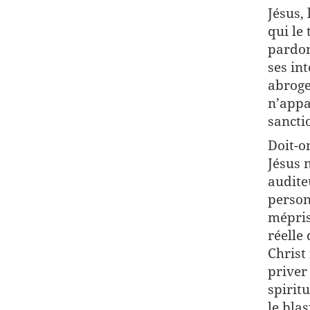
Jésus,
qui le
pardon
ses int
abroge
n’appa
sancti
Doit-o
Jésus 
audite
person
mépris
réelle
Christ 
priver
spirit
le bla