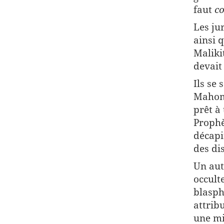
faut
c
Les ju
ainsi 
Maliki
devait 
Ils se
Mahome
prêt à
Prophè
décapi
des dis
Un aut
occult
blasph
attrib
une mi