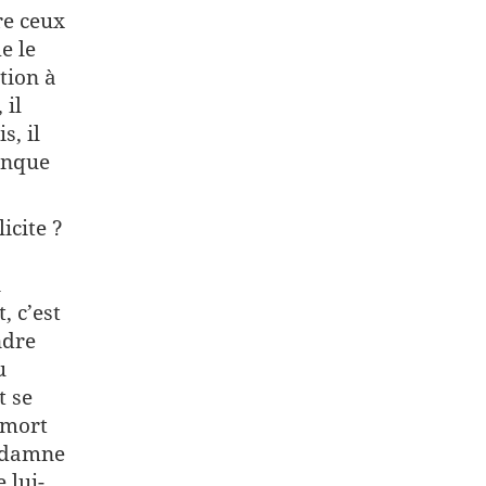
re ceux
e le
tion à
 il
s, il
onque
icite ?
n
, c’est
ndre
u
t se
 mort
ondamne
 lui-