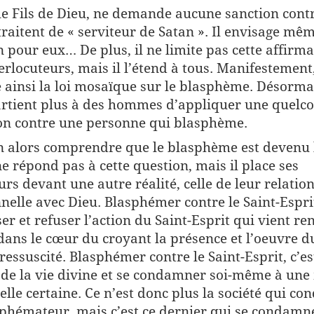
 le Fils de Dieu, ne demande aucune sanction cont
 traitent de « serviteur de Satan ». Il envisage mêm
 pour eux… De plus, il ne limite pas cette affirma
erlocuteurs, mais il l’étend à tous. Manifestement,
 ainsi la loi mosaïque sur le blasphème. Désormai
rtient plus à des hommes d’appliquer une quelc
on contre une personne qui blasphème.
n alors comprendre que le blasphème est devenu l
ne répond pas à cette question, mais il place ses
urs devant une autre réalité, celle de leur relatio
nelle avec Dieu. Blasphémer contre le Saint-Esprit
er et refuser l’action du Saint-Esprit qui vient re
 dans le cœur du croyant la présence et l’oeuvre d
ressuscité. Blasphémer contre le Saint-Esprit, c’es
 de la vie divine et se condamner soi-même à une
uelle certaine. Ce n’est donc plus la société qui c
sphémateur, mais c’est ce dernier qui se condamne