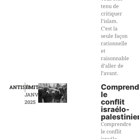
tenu de
critiquer
l’islam.
C’est la
seule façon
rationnelle
et
raisonnable
d’aller de
l’avant.
|
Comprend
ANTISÉMITISME
31
le
JANVIER
conflit
2025
israélo-
palestinie
Comprendre
le conflit