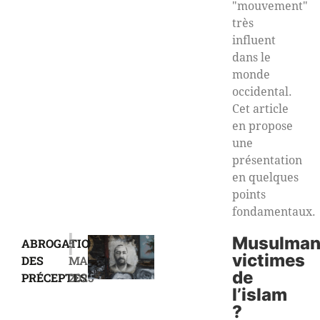
"mouvement"
très
influent
dans le
monde
occidental.
Cet article
en propose
une
présentation
en quelques
points
fondamentaux.
|
Musulman
ABROGATION
5
victimes
DES
MARS
de
PRÉCEPTES
2025
l’islam
?