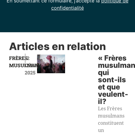
En soumettant ce formulaire, j’accepte la
politique de
confidentialité
Articles en relation
|
« Frères
FRÈRES
12
musulman
MUSULMANS
DÉCEMBRE
qui
2025
sont-ils
et que
veulent-
il?
Les Frères
musulmans
constituent
un