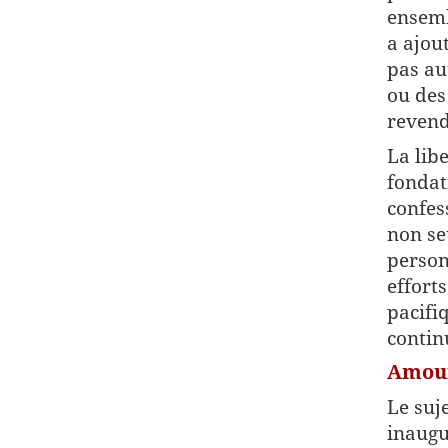
ensemb
a ajou
pas au
ou des
revend
La lib
fondat
confes
non se
person
effort
pacifi
contin
Amour
Le suj
inaugu