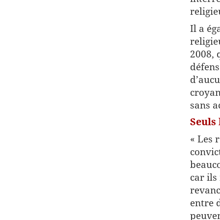
religie
Il a ég
religi
2008, q
défens
d’aucu
croyan
sans ac
Seuls
« Les 
convic
beauco
car ils
revanc
entre 
peuven