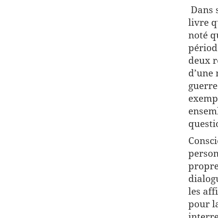
Dans s
livre 
noté q
périod
deux r
d’une 
guerre
exempl
ensemb
questi
Consci
person
propre
dialog
les aff
pour l
interr