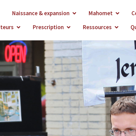
Naissance & expansion
Mahomet
C
ateurs
Prescription
Ressources
Q