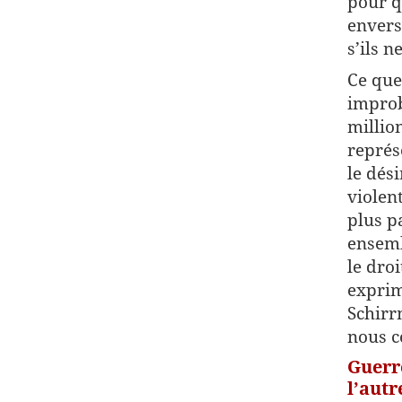
pour q
envers
s’ils n
Ce que
improb
millio
représ
le dés
violen
plus p
ensemb
le dro
exprim
Schirr
nous c
Guerre
l’autr