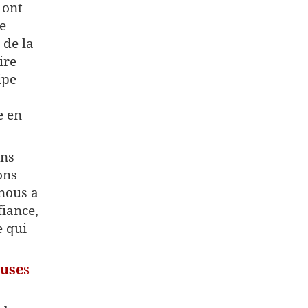
 ont
e
 de la
ire
ipe
e en
ons
ons
nous a
fiance,
e qui
euse
s