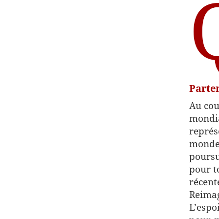
Parte
Au cou
mondia
représ
monde,
poursu
pour t
récent
Reimag
L’espo