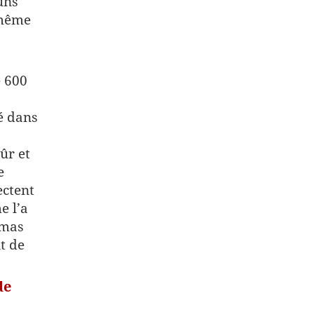
uns
 même
e 600
é dans
ûr et
e
ectent
e l’a
omas
t de
de