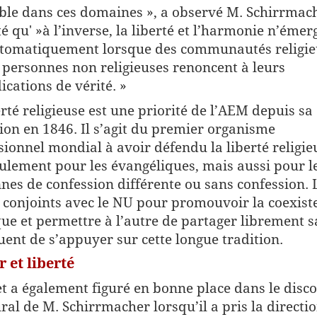
le dans ces domaines », a observé M. Schirrmache
té qu' »à l’inverse, la liberté et l’harmonie n’émer
tomatiquement lorsque des communautés religie
 personnes non religieuses renoncent à leurs
ications de vérité. »
erté religieuse est une priorité de l’AEM depuis sa
ion en 1846. Il s’agit du premier organisme
sionnel mondial à avoir défendu la liberté religie
ulement pour les évangéliques, mais aussi pour l
nes de confession différente ou sans confession. 
s conjoints avec le NU pour promouvoir la coexist
que et permettre à l’autre de partager librement s
uent de s’appuyer sur cette longue tradition.
 et liberté
et a également figuré en bonne place dans le disc
ral de M. Schirrmacher lorsqu’il a pris la directi