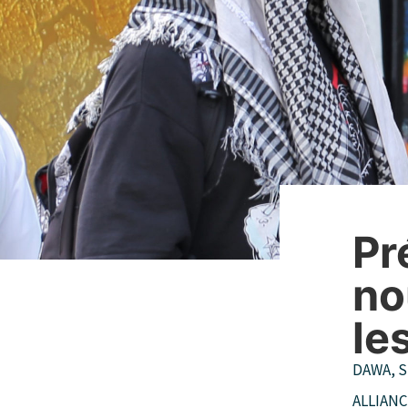
Pr
no
le
DAWA
,
S
ALLIAN