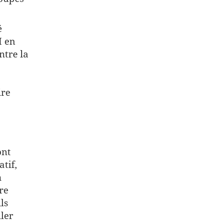
é
M en
ntre la
ire
ont
tif,
n
re
ls
ller