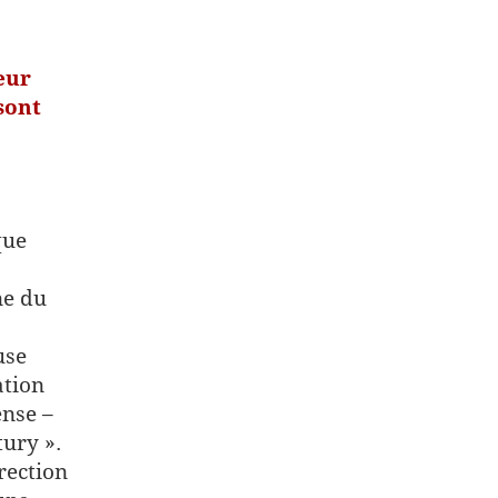
eur
 sont
que
ne du
use
ation
ense –
ury ».
rection