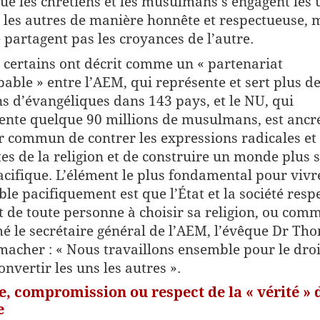
ue les chrétiens et les musulmans s’engagent les 
 les autres de manière honnête et respectueuse,
e partagent pas les croyances de l’autre.
 certains ont décrit comme un « partenariat
able » entre l’AEM, qui représente et sert plus d
ns d’évangéliques dans 143 pays, et le NU, qui
ente quelque 90 millions de musulmans, est ancr
ir commun de contrer les expressions radicales et
tes de la religion et de construire un monde plus s
acifique. L’élément le plus fondamental pour vivr
le pacifiquement est que l’État et la société resp
it de toute personne à choisir sa religion, ou comm
é le secrétaire général de l’AEM, l’évêque Dr Th
macher : « Nous travaillons ensemble pour le droi
onvertir les uns les autres ».
, compromission ou respect de la « vérité » 
e