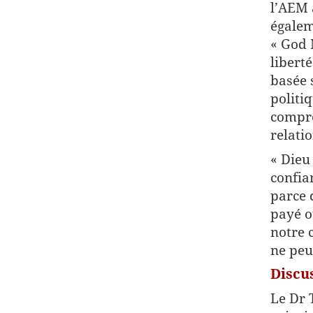
l’AEM 
égalem
« God 
liberté
basée 
politiq
compré
relati
« Dieu
confia
parce 
payé o
notre 
ne peu
Discus
Le Dr 