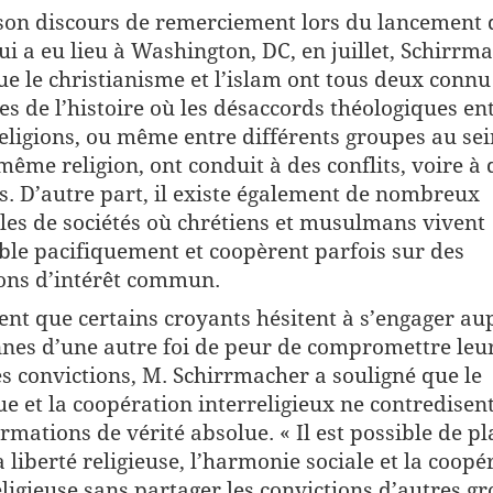
on discours de remerciement lors du lancement 
qui a eu lieu à Washington, DC, en juillet, Schirrm
ue le christianisme et l’islam ont tous deux connu
es de l’histoire où les désaccords théologiques ent
eligions, ou même entre différents groupes au sei
même religion, ont conduit à des conflits, voire à 
s. D’autre part, il existe également de nombreux
es de sociétés où chrétiens et musulmans vivent
le pacifiquement et coopèrent parfois sur des
ons d’intérêt commun.
ent que certains croyants hésitent à s’engager au
nes d’une autre foi de peur de compromettre leu
s convictions, M. Schirrmacher a souligné que le
ue et la coopération interreligieux ne contredisen
irmations de vérité absolue. « Il est possible de pl
a liberté religieuse, l’harmonie sociale et la coopé
eligieuse sans partager les convictions d’autres g