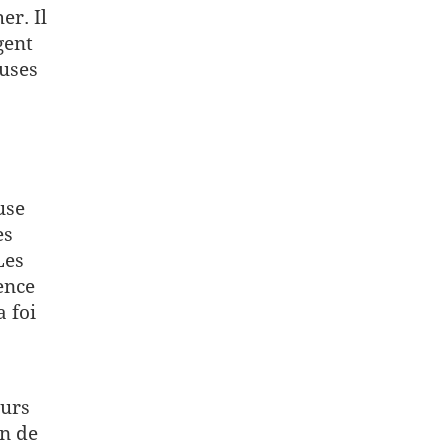
r. Il
gent
uses
use
es
Les
ence
a foi
ours
on de