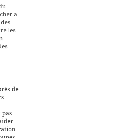
du
acher a
 des
re les
n
des
près de
rs
t pas
aider
ration
roupes