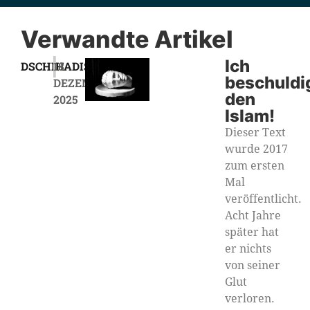
Verwandte Artikel
|
Ich
DSCHIHADISMUS
18
beschuldi
DEZEMBER
den
2025
Islam!
Dieser Text
wurde 2017
zum ersten
Mal
veröffentlicht.
Acht Jahre
später hat
er nichts
von seiner
Glut
verloren.