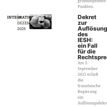
grundlegenden
Punkten.
|
Dekret
INTEGRATION
10
zur
DEZEMBER
Auflösun
2025
des
IESH:
ein Fall
für die
Rechtspr
Am 3.
September
2025 erließ
die
französische
Regierung
ein
Auflösungsdekre