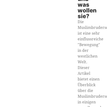
was
wollen
sie?
Die
Muslimbrudersc
ist eine sehr
einflussreiche
"Bewegung"
in der
westlichen
Welt.
Dieser
Artikel
bietet einen
Überblick
über die
Muslimbrudersc
in einigen