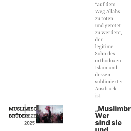
"auf dem
Weg Allahs
zu töten
und getötet
zu werden",
der
legitime
Sohn des
orthodoxen
Islam und
dessen
sublimierter
Ausdruck
ist.
|
„Muslimbr
MUSLIMISCHE
12
Wer
BRÜDER
DEZEMBER
sind sie
2025
und