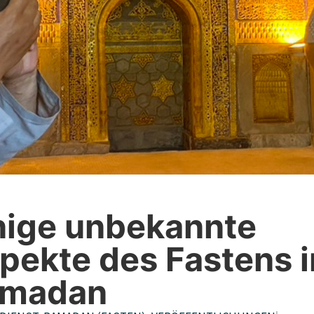
nige unbekannte
pekte des Fastens 
amadan