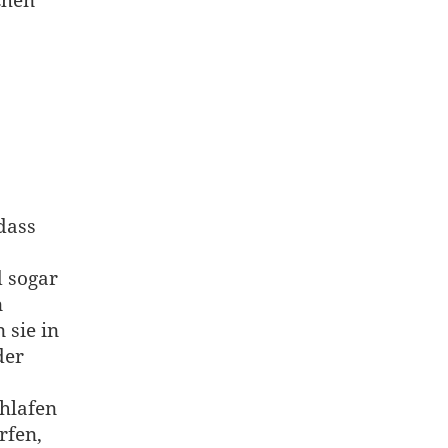
chen
dass
d sogar
n
 sie in
der
hlafen
rfen,