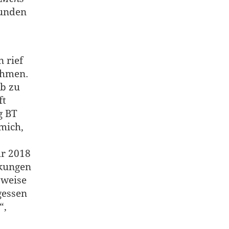
sunden
 rief
ehmen.
b zu
ft
g BT
 mich,
hr 2018
rkungen
sweise
gessen
“,