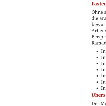
Faste
Ohne s
die ar
bewuss
Arbeit
Beispi
Ramad
In
In
In
In
In
In
In
Übers
Der Mo