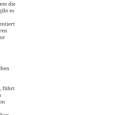
dem die
ibt es
ntiert
ren
or
chen
, führt
n
on