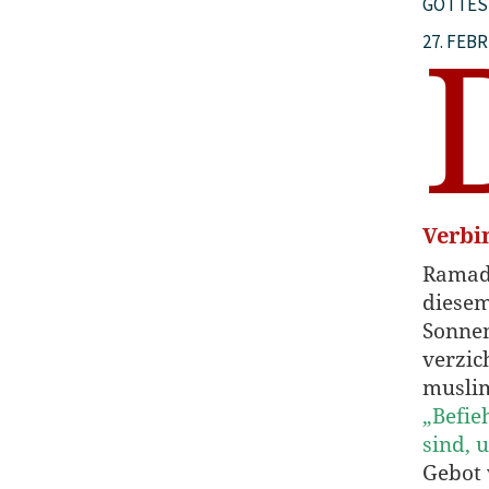
GOTTES
27. FEB
Verbi
Ramada
diese
Sonnen
verzic
muslim
„Befie
sind, 
Gebot 