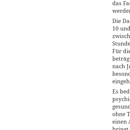
das Fa
werde
Die Da
10 und
zwisch
Stunde
Für di
beträg
nach J
besond
eingeh
Es bed
psychi
gesund
ohne T
einen 
bringt