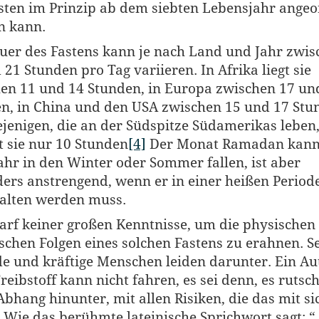
sten im Prinzip ab dem siebten Lebensjahr angeo
n kann.
uer des Fastens kann je nach Land und Jahr zwis
 21 Stunden pro Tag variieren. In Afrika liegt sie
en 11 und 14 Stunden, in Europa zwischen 17 un
n, in China und den USA zwischen 15 und 17 Stu
ejenigen, die an der Südspitze Südamerikas leben
t sie nur 10 Stunden
[4]
Der Monat Ramadan kann
ahr in den Winter oder Sommer fallen, ist aber
ers anstrengend, wenn er in einer heißen Period
alten werden muss.
arf keiner großen Kenntnisse, um die physischen
schen Folgen eines solchen Fastens zu erahnen. Se
e und kräftige Menschen leiden darunter. Ein Au
reibstoff kann nicht fahren, es sei denn, es rutsch
Abhang hinunter, mit allen Risiken, die das mit si
. Wie das berühmte lateinische Sprichwort sagt: “