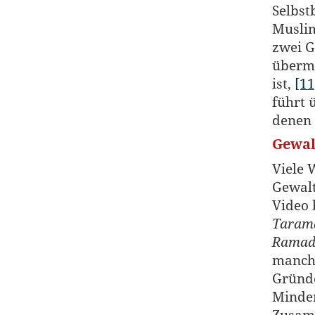
Selbst
Muslim
zwei G
übermä
ist,
[11
führt 
denen 
Gewal
Viele 
Gewalt
Video 
Taram
Ramad
manchm
Gründe
Minde