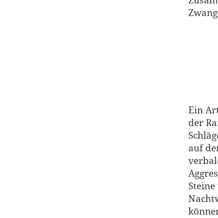
Zusam
Zwang 
Ein Ar
der Ra
Schläg
auf de
verbal
Aggres
Steine
Nachtw
können