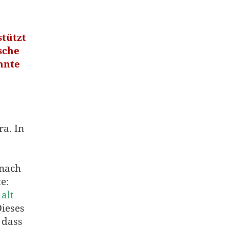
stützt
sche
nnte
a. In
 nach
e:
alt
Dieses
 dass