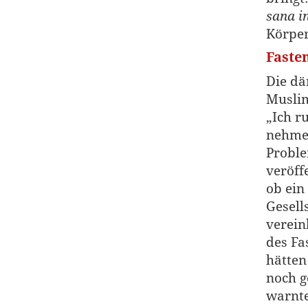
sana i
Körper
Faste
Die dä
Musli
„Ich r
nehmen
Proble
veröff
ob ein
Gesell
verein
des Fa
hätten
noch g
warnte