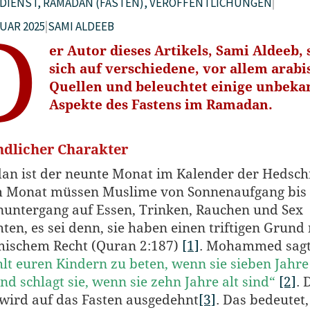
DIENST
,
RAMADAN (FASTEN)
,
VERÖFFENTLICHUNGEN
|
RUAR 2025
|
SAMI ALDEEB
D
er Autor dieses Artikels, Sami Aldeeb, 
sich auf verschiedene, vor allem arabi
Quellen und beleuchtet einige unbeka
Aspekte des Fastens im Ramadan.
ndlicher Charakter
n ist der neunte Monat im Kalender der Hedschr
m Monat müssen Muslime von Sonnenaufgang bis
untergang auf Essen, Trinken, Rauchen und Sex
hten, es sei denn, sie haben einen triftigen Grund
ischem Recht (Quran 2:187)
[1]
. Mohammed sagt
hlt euren Kindern zu beten, wenn sie sieben Jahre 
und schlagt sie, wenn sie zehn Jahre alt sind“
[2]
. 
wird auf das Fasten ausgedehnt
[3]
. Das bedeutet,