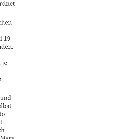
rdnet
chen
d 19
nden.
,
 je
e
 und
lbst
to
t
ch
Mens