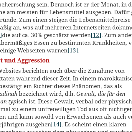
beherrschung sein. Dennoch ist er der Monat, in 
e am meisten für Lebensmittel ausgeben. Dafür g
ründe. Zum einen steigen die Lebensmittelpreise
ßig an, was auf mehreren Internetseiten
dokume
]
die auf ca. 30% geschätzt werden
[12]
. Zum ande
übermäßiges Essen zu bestimmten Krankheiten, v
einige Webseiten warnen
[13]
.
t und Aggression
Websites berichten auch über die Zunahme von
taten während dieser Zeit. In einem marokkanis
bestätigt ein Richter dieses Phänomen, das als
adinah
bezeichnet wird, d.h.
Gewalt, die für den
an typ
isch ist. Diese Gewalt, verbal oder physisch
al zu einem unfreiwilligen Tod aus oft nichtige
n und kann sowohl von Erwachsenen als auch v
rjährigen ausgehen
[14]
. Es scheint einen klaren