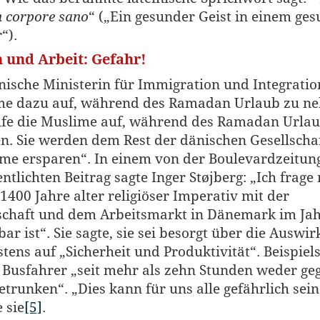
n corpore sano
“ („Ein gesunder Geist in einem ge
“).
n und Arbeit: Gefahr!
nische Ministerin für Immigration und Integration
me dazu auf, während des Ramadan Urlaub zu n
ufe die Muslime auf, während des Ramadan Urlau
. Sie werden dem Rest der dänischen Gesellscha
me ersparen“. In einem von der Boulevardzeitun
entlichten Beitrag sagte Inger Støjberg: „Ich frage
 1400 Jahre alter religiöser Imperativ mit der
schaft und dem Arbeitsmarkt in Dänemark im Ja
bar ist“. Sie sagte, sie sei besorgt über die Auswi
stens auf „Sicherheit und Produktivität“. Beispiel
 Busfahrer „seit mehr als zehn Stunden weder ge
etrunken“. „Dies kann für uns alle gefährlich sein
 sie
[5]
.