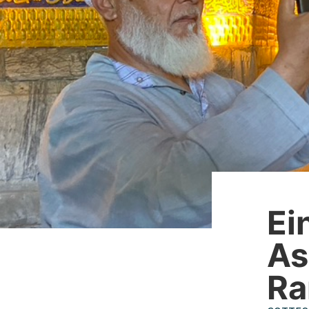
Ei
As
R