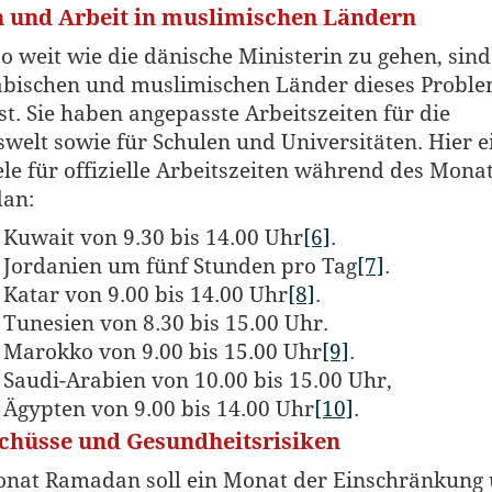
n und Arbeit in muslimischen Ländern
o weit wie die dänische Ministerin zu gehen, sind
abischen und muslimischen Länder dieses Probl
t. Sie haben angepasste Arbeitszeiten für die
swelt sowie für Schulen und Universitäten. Hier e
ele für offizielle Arbeitszeiten während des Mona
an:
 Kuwait von 9.30 bis 14.00 Uhr
[6]
.
 Jordanien um fünf Stunden pro Tag
[7]
.
 Katar von 9.00 bis 14.00 Uhr
[8]
.
 Tunesien von 8.30 bis 15.00 Uhr.
 Marokko von 9.00 bis 15.00 Uhr
[9]
.
 Saudi-Arabien von 10.00 bis 15.00 Uhr,
 Ägypten von 9.00 bis 14.00 Uhr
[10]
.
chüsse und Gesundheitsrisiken
nat Ramadan soll ein Monat der Einschränkung