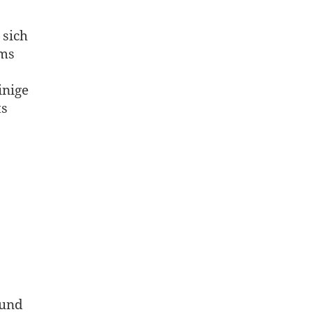
 sich
ems
inige
ts
 und